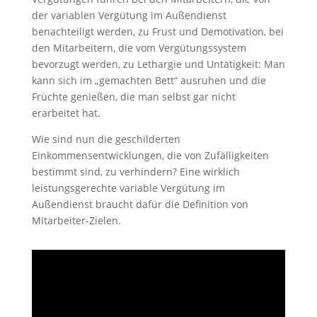
der variablen Vergütung im Außendienst
benachteiligt werden, zu Frust und Demotivation, bei
den Mitarbeitern, die vom Vergütungssystem
bevorzugt werden, zu Lethargie und Untätigkeit: Man
kann sich im „gemachten Bett“ ausruhen und die
Früchte genießen, die man selbst gar nicht
erarbeitet hat.
Wie sind nun die geschilderten
Einkommensentwicklungen, die von Zufälligkeiten
bestimmt sind, zu verhindern? Eine wirklich
leistungsgerechte variable Vergütung im
Außendienst braucht dafür die Definition von
Mitarbeiter-Zielen.